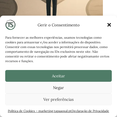
Gerir o Consentimento
Entre a pressa e os princípios: competitividade e
ética profissional nas empresas de hoje
Para fornecer as melhores experiências, usamos tecnologias como
cookies para armazenar e/ou aceder a informações do dispositivo.
12/05/2025
Consentir com essas tecnologias nos permitirá processar dados, como
comportamento de navegação ou IDs exclusivos neste site. Não
consentir ou retirar o consentimento pode afetar negativamante certos
recursos e funções.
Aceitar
Criamos websites em WordPress, lojas online e
Negar
estruturas digitais seguras, com acompanhamento
técnico contínuo para empresas que querem
crescer com base sólida.
Ver preferências
Política de Cookies – marketing.tapaaosal.pt
Declaração de Privacidade