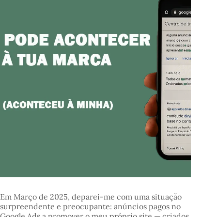
Em Março de 2025, deparei-me com uma situação
surpreendente e preocupante: anúncios pagos no
Google Ads a promover o meu próprio site — criados