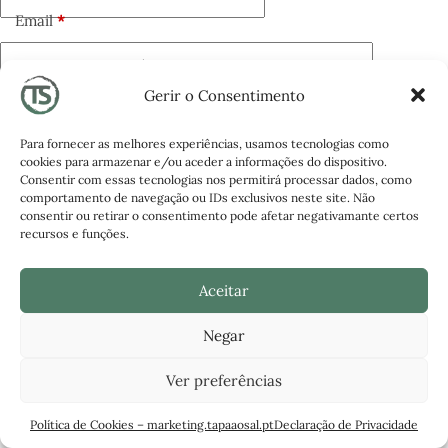
Email
*
Adicionar comentário
*
Gerir o Consentimento
Para fornecer as melhores experiências, usamos tecnologias como
cookies para armazenar e/ou aceder a informações do dispositivo.
Consentir com essas tecnologias nos permitirá processar dados, como
comportamento de navegação ou IDs exclusivos neste site. Não
consentir ou retirar o consentimento pode afetar negativamante certos
Save my name and email in this browser for the next
recursos e funções.
time I comment.
Aceitar
Publicar comentário
Negar
Ver preferências
Política de Cookies – marketing.tapaaosal.pt
Declaração de Privacidade